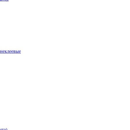
 неклеевые
нта)