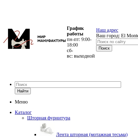
График
Наш адрес
работы
Ваш город:
El Mont
пн-пт: 9:00-
18:00
сб-
вс: выходной
Найти
Меню
Каталог
Шторная фурнитура
Лента шторная (мотажная тесьма)