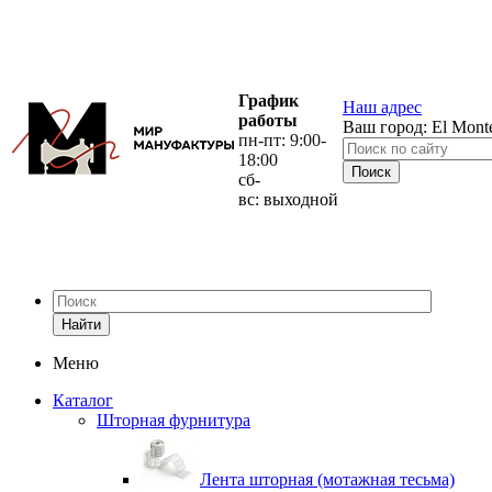
График
Наш адрес
работы
Ваш город:
El Mont
пн-пт: 9:00-
18:00
сб-
вс: выходной
Найти
Меню
Каталог
Шторная фурнитура
Лента шторная (мотажная тесьма)