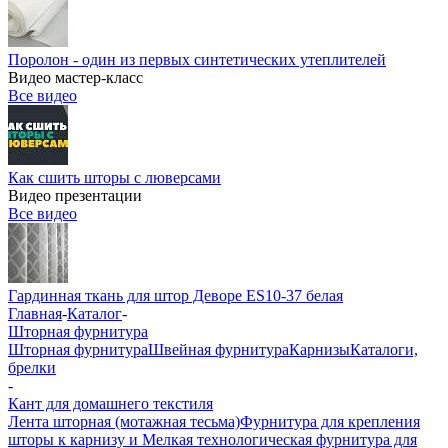
Поролон - один из первых синтетических утеплителей
Видео мастер-класс
Все видео
Как сшить шторы с люверсами
Видео презентации
Все видео
Гардинная ткань для штор Деворе ES10-37 белая
Главная
-
Каталог
-
Шторная фурнитура
Шторная фурнитура
Швейная фурнитура
Карнизы
Каталоги,
брелки
-
Кант для домашнего текстиля
Лента шторная (мотажная тесьма)
Фурнитура для крепления
шторы к карнизу и Мелкая технологическая фурнитура для