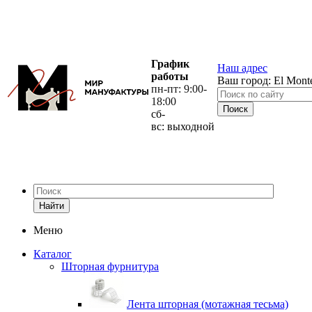
График
Наш адрес
работы
Ваш город:
El Mont
пн-пт: 9:00-
18:00
сб-
вс: выходной
Найти
Меню
Каталог
Шторная фурнитура
Лента шторная (мотажная тесьма)