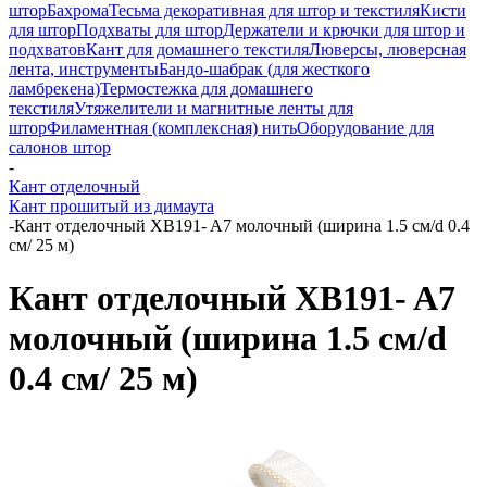
штор
Бахрома
Тесьма декоративная для штор и текстиля
Кисти
для штор
Подхваты для штор
Держатели и крючки для штор и
подхватов
Кант для домашнего текстиля
Люверсы, люверсная
лента, инструменты
Бандо-шабрак (для жесткого
ламбрекена)
Термостежка для домашнего
текстиля
Утяжелители и магнитные ленты для
штор
Филаментная (комплексная) нить
Оборудование для
салонов штор
-
Кант отделочный
Кант прошитый из димаута
-
Кант отделочный XB191- A7 молочный (ширина 1.5 см/d 0.4
см/ 25 м)
Кант отделочный XB191- A7
молочный (ширина 1.5 см/d
0.4 см/ 25 м)