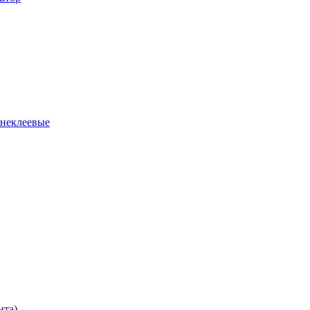
 неклеевые
нта)