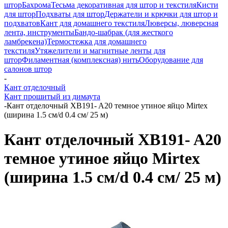
штор
Бахрома
Тесьма декоративная для штор и текстиля
Кисти
для штор
Подхваты для штор
Держатели и крючки для штор и
подхватов
Кант для домашнего текстиля
Люверсы, люверсная
лента, инструменты
Бандо-шабрак (для жесткого
ламбрекена)
Термостежка для домашнего
текстиля
Утяжелители и магнитные ленты для
штор
Филаментная (комплексная) нить
Оборудование для
салонов штор
-
Кант отделочный
Кант прошитый из димаута
-
Кант отделочный XB191- A20 темное утиное яйцо Mirtex
(ширина 1.5 см/d 0.4 см/ 25 м)
Кант отделочный XB191- A20
темное утиное яйцо Mirtex
(ширина 1.5 см/d 0.4 см/ 25 м)