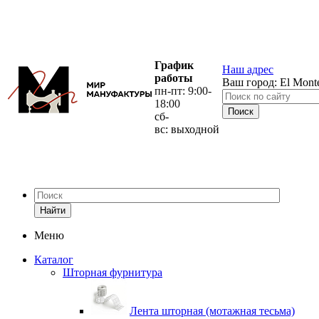
График
Наш адрес
работы
Ваш город:
El Mont
пн-пт: 9:00-
18:00
сб-
вс: выходной
Найти
Меню
Каталог
Шторная фурнитура
Лента шторная (мотажная тесьма)