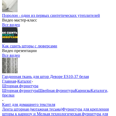
Поролон - один из первых синтетических утеплителей
Видео мастер-класс
Все видео
Как сшить шторы с люверсами
Видео презентации
Все видео
Гардинная ткань для штор Деворе ES10-37 белая
Главная
-
Каталог
-
Шторная фурнитура
Шторная фурнитура
Швейная фурнитура
Карнизы
Каталоги,
брелки
-
Кант для домашнего текстиля
Лента шторная (мотажная тесьма)
Фурнитура для крепления
шторы к карнизу и Мелкая технологическая фурнитура для