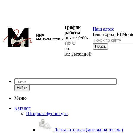
График
Наш адрес
работы
Ваш город:
El Mont
пн-пт: 9:00-
18:00
сб-
вс: выходной
Найти
Меню
Каталог
Шторная фурнитура
Лента шторная (мотажная тесьма)