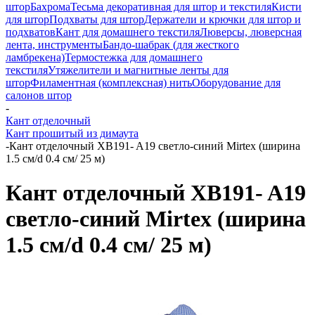
штор
Бахрома
Тесьма декоративная для штор и текстиля
Кисти
для штор
Подхваты для штор
Держатели и крючки для штор и
подхватов
Кант для домашнего текстиля
Люверсы, люверсная
лента, инструменты
Бандо-шабрак (для жесткого
ламбрекена)
Термостежка для домашнего
текстиля
Утяжелители и магнитные ленты для
штор
Филаментная (комплексная) нить
Оборудование для
салонов штор
-
Кант отделочный
Кант прошитый из димаута
-
Кант отделочный XB191- A19 светло-синий Mirtex (ширина
1.5 см/d 0.4 см/ 25 м)
Кант отделочный XB191- A19
светло-синий Mirtex (ширина
1.5 см/d 0.4 см/ 25 м)