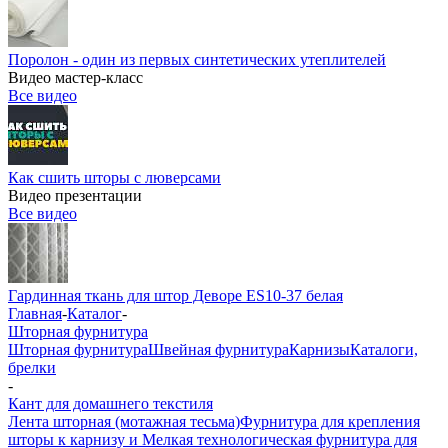
Поролон - один из первых синтетических утеплителей
Видео мастер-класс
Все видео
Как сшить шторы с люверсами
Видео презентации
Все видео
Гардинная ткань для штор Деворе ES10-37 белая
Главная
-
Каталог
-
Шторная фурнитура
Шторная фурнитура
Швейная фурнитура
Карнизы
Каталоги,
брелки
-
Кант для домашнего текстиля
Лента шторная (мотажная тесьма)
Фурнитура для крепления
шторы к карнизу и Мелкая технологическая фурнитура для