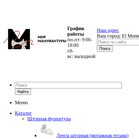
График
Наш адрес
работы
Ваш город:
El Mont
пн-пт: 9:00-
18:00
сб-
вс: выходной
Найти
Меню
Каталог
Шторная фурнитура
Лента шторная (мотажная тесьма)