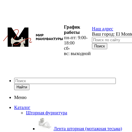
График
Наш адрес
работы
Ваш город:
El Mont
пн-пт: 9:00-
18:00
сб-
вс: выходной
Найти
Меню
Каталог
Шторная фурнитура
Лента шторная (мотажная тесьма)