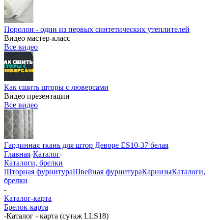
Поролон - один из первых синтетических утеплителей
Видео мастер-класс
Все видео
Как сшить шторы с люверсами
Видео презентации
Все видео
Гардинная ткань для штор Деворе ES10-37 белая
Главная
-
Каталог
-
Каталоги, брелки
Шторная фурнитура
Швейная фурнитура
Карнизы
Каталоги,
брелки
-
Каталог-карта
Брелок-карта
-
Каталог - карта (сутаж LLS18)