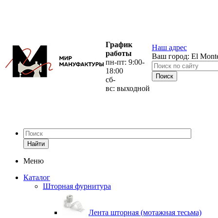
График
Наш адрес
работы
Ваш город:
El Mont
пн-пт: 9:00-
18:00
сб-
вс: выходной
Найти
Меню
Каталог
Шторная фурнитура
Лента шторная (мотажная тесьма)