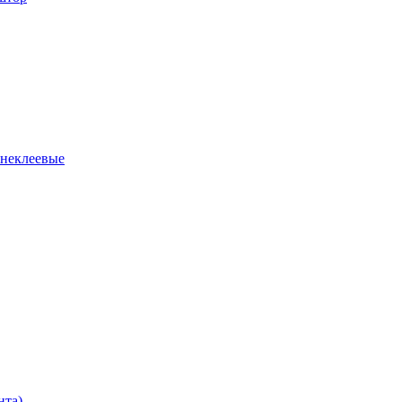
 неклеевые
нта)