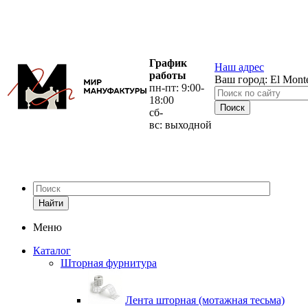
График
Наш адрес
работы
Ваш город:
El Mont
пн-пт: 9:00-
18:00
сб-
вс: выходной
Найти
Меню
Каталог
Шторная фурнитура
Лента шторная (мотажная тесьма)