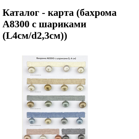
Каталог - карта (бахрома
А8300 с шариками
(L4см/d2,3см))