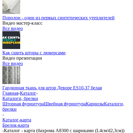
Поролон - один из первых синтетических утеплителей
Видео мастер-класс
Все видео
Как сшить шторы с люверсами
Видео презентации
Все видео
Гардинная ткань для штор Деворе ES10-37 белая
Главная
-
Каталог
-
Каталоги, брелки
Шторная фурнитура
Швейная фурнитура
Карнизы
Каталоги,
брелки
-
Каталог-карта
Брелок-карта
-
Каталог - карта (бахрома А8300 с шариками (L4см/d2,3см))