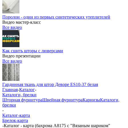
Поролон - один из первых синтетических утеплителей
Видео мастер-класс
Все видео
Как сшить шторы с люверсами
Видео презентации
Все видео
Гардинная ткань для штор Деворе ES10-37 белая
Главная
-
Каталог
-
Каталоги, брелки
Шторная фурнитура
Швейная фурнитура
Карнизы
Каталоги,
брелки
-
Каталог-карта
Брелок-карта
-
Каталог - карта (бахрома A8175 с "Вязаным шариком"