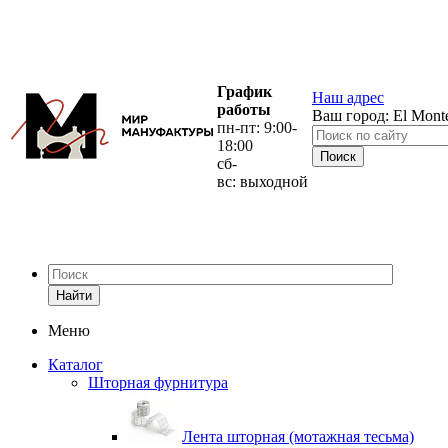
График
Наш адрес
работы
Ваш город:
El Mont
пн-пт: 9:00-
18:00
сб-
вс: выходной
Найти
Меню
Каталог
Шторная фурнитура
Лента шторная (мотажная тесьма)