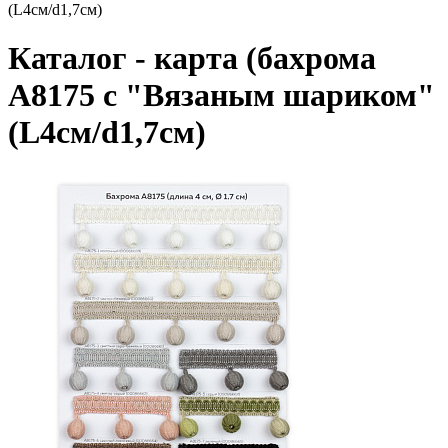
(L4см/d1,7см)
Каталог - карта (бахрома
A8175 с "Вязаным шариком"
(L4см/d1,7см)