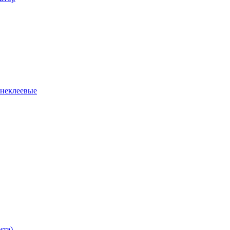
 неклеевые
нта)