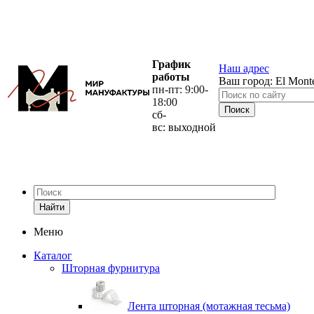
График
Наш адрес
работы
Ваш город:
El Mont
пн-пт: 9:00-
18:00
сб-
вс: выходной
Найти
Меню
Каталог
Шторная фурнитура
Лента шторная (мотажная тесьма)