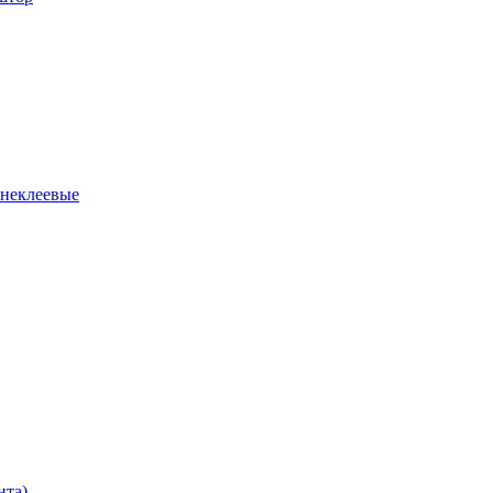
 неклеевые
нта)