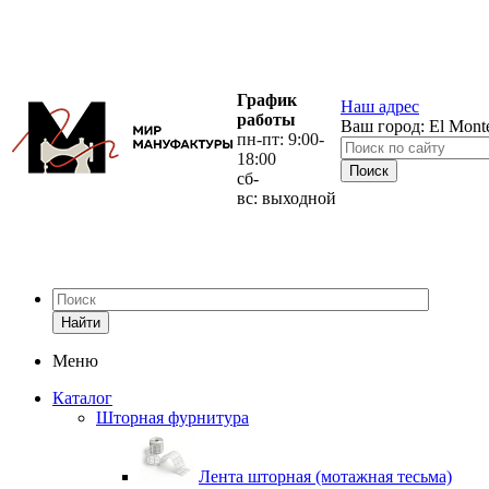
График
Наш адрес
работы
Ваш город:
El Mont
пн-пт: 9:00-
18:00
сб-
вс: выходной
Найти
Меню
Каталог
Шторная фурнитура
Лента шторная (мотажная тесьма)