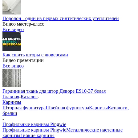
Поролон - один из первых синтетических утеплителей
Видео мастер-класс
Все видео
Как сшить шторы с люверсами
Видео презентации
Все видео
Гардинная ткань для штор Деворе ES10-37 белая
Главная
-
Каталог
-
Карнизы
Шторная фурнитура
Швейная фурнитура
Карнизы
Каталоги,
брелки
-
Профильные карнизы Pingwie
Профильные карнизы Pingwie
Металлические настенные
карнизы
Гибкие карнизы