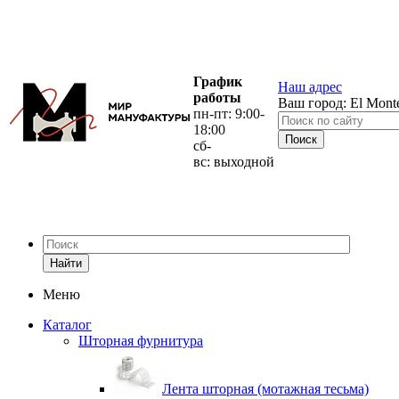
График
Наш адрес
работы
Ваш город:
El Mont
пн-пт: 9:00-
18:00
сб-
вс: выходной
Найти
Меню
Каталог
Шторная фурнитура
Лента шторная (мотажная тесьма)