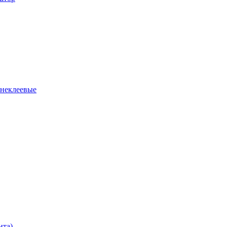
 неклеевые
нта)