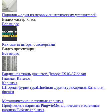
Поролон - один из первых синтетических утеплителей
Видео мастер-класс
Все видео
Как сшить шторы с люверсами
Видео презентации
Все видео
Гардинная ткань для штор Деворе ES10-37 белая
Главная
-
Каталог
-
Карнизы
Шторная фурнитура
Швейная фурнитура
Карнизы
Каталоги,
брелки
-
Металлические настенные карнизы
Профильные карнизы Pingwie
Металлические настенные
карнизы
Гибкие карнизы