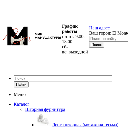
График
Наш адрес
работы
Ваш город:
El Mont
пн-пт: 9:00-
18:00
сб-
вс: выходной
Найти
Меню
Каталог
Шторная фурнитура
Лента шторная (мотажная тесьма)