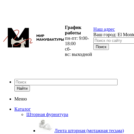
График
Наш адрес
работы
Ваш город:
El Mont
пн-пт: 9:00-
18:00
сб-
вс: выходной
Найти
Меню
Каталог
Шторная фурнитура
Лента шторная (мотажная тесьма)