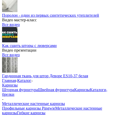
Поролон - один из первых синтетических утеплителей
Видео мастер-класс
Все видео
Как сшить шторы с люверсами
Видео презентации
Все видео
Гардинная ткань для штор Деворе ES10-37 белая
Главная
-
Каталог
-
Карнизы
Шторная фурнитура
Швейная фурнитура
Карнизы
Каталоги,
брелки
-
Металлические настенные карнизы
Профильные карнизы Pingwie
Металлические настенные
карнизы
Гибкие карнизы