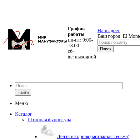
График
Наш адрес
работы
Ваш город:
El Mont
пн-пт: 9:00-
18:00
сб-
вс: выходной
Найти
Меню
Каталог
Шторная фурнитура
Лента шторная (мотажная тесьма)