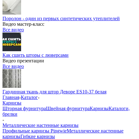
Поролон - один из первых синтетических утеплителей
Видео мастер-класс
Все видео
Как сшить шторы с люверсами
Видео презентации
Все видео
Гардинная ткань для штор Деворе ES10-37 белая
Главная
-
Каталог
-
Карнизы
Шторная фурнитура
Швейная фурнитура
Карнизы
Каталоги,
брелки
-
Металлические настенные карнизы
Профильные карнизы Pingwie
Металлические настенные
карнизы
Гибкие карнизы