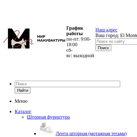
График
Наш адрес
работы
Ваш город:
El Mont
пн-пт: 9:00-
18:00
сб-
вс: выходной
Найти
Меню
Каталог
Шторная фурнитура
Лента шторная (мотажная тесьма)