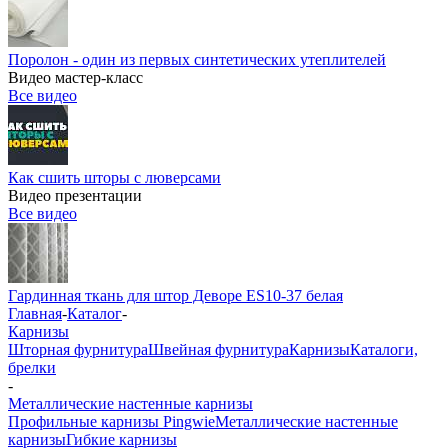
Поролон - один из первых синтетических утеплителей
Видео мастер-класс
Все видео
Как сшить шторы с люверсами
Видео презентации
Все видео
Гардинная ткань для штор Деворе ES10-37 белая
Главная
-
Каталог
-
Карнизы
Шторная фурнитура
Швейная фурнитура
Карнизы
Каталоги,
брелки
-
Металлические настенные карнизы
Профильные карнизы Pingwie
Металлические настенные
карнизы
Гибкие карнизы