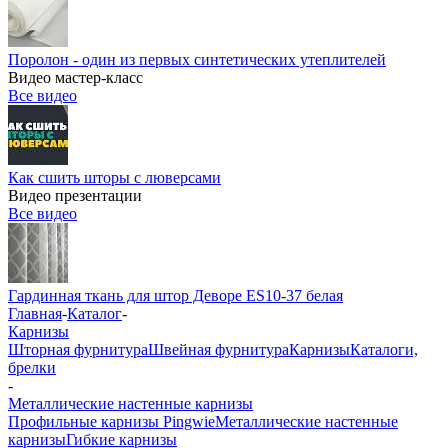
Поролон - один из первых синтетических утеплителей
Видео мастер-класс
Все видео
Как сшить шторы с люверсами
Видео презентации
Все видео
Гардинная ткань для штор Деворе ES10-37 белая
Главная
-
Каталог
-
Карнизы
Шторная фурнитура
Швейная фурнитура
Карнизы
Каталоги,
брелки
-
Металлические настенные карнизы
Профильные карнизы Pingwie
Металлические настенные
карнизы
Гибкие карнизы