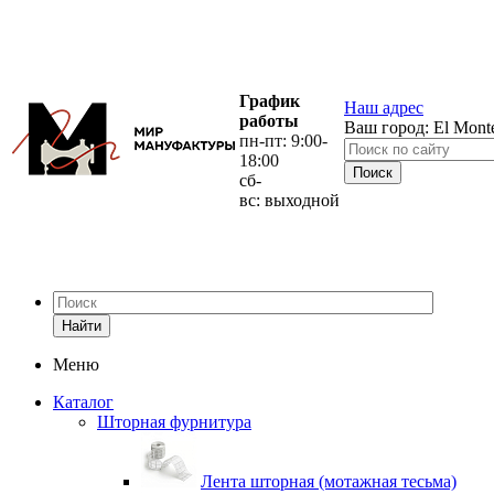
График
Наш адрес
работы
Ваш город:
El Mont
пн-пт: 9:00-
18:00
сб-
вс: выходной
Найти
Меню
Каталог
Шторная фурнитура
Лента шторная (мотажная тесьма)