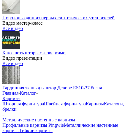
Поролон - один из первых синтетических утеплителей
Видео мастер-класс
Все видео
Как сшить шторы с люверсами
Видео презентации
Все видео
Гардинная ткань для штор Деворе ES10-37 белая
Главная
-
Каталог
-
Карнизы
Шторная фурнитура
Швейная фурнитура
Карнизы
Каталоги,
брелки
-
Металлические настенные карнизы
Профильные карнизы Pingwie
Металлические настенные
карнизы
Гибкие карнизы