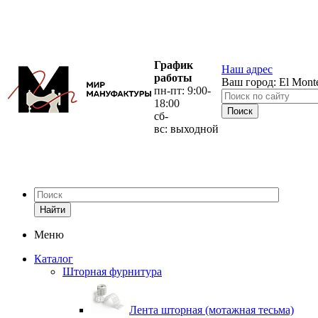
График
Наш адрес
работы
Ваш город:
El Mont
пн-пт: 9:00-
18:00
сб-
вс: выходной
Найти
Меню
Каталог
Шторная фурнитура
Лента шторная (мотажная тесьма)