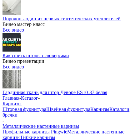
Поролон - один из первых синтетических утеплителей
Видео мастер-класс
Все видео
Как сшить шторы с люверсами
Видео презентации
Все видео
Гардинная ткань для штор Деворе ES10-37 белая
Главная
-
Каталог
-
Карнизы
Шторная фурнитура
Швейная фурнитура
Карнизы
Каталоги,
брелки
-
Металлические настенные карнизы
Профильные карнизы Pingwie
Металлические настенные
карнизы
Гибкие карнизы