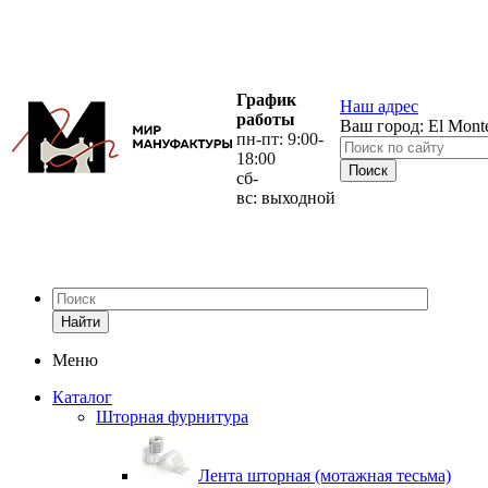
График
Наш адрес
работы
Ваш город:
El Mont
пн-пт: 9:00-
18:00
сб-
вс: выходной
Найти
Меню
Каталог
Шторная фурнитура
Лента шторная (мотажная тесьма)