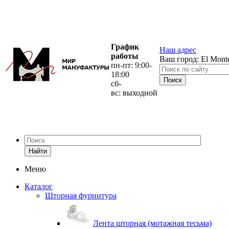
График
Наш адрес
работы
Ваш город:
El Mont
пн-пт: 9:00-
18:00
сб-
вс: выходной
Найти
Меню
Каталог
Шторная фурнитура
Лента шторная (мотажная тесьма)