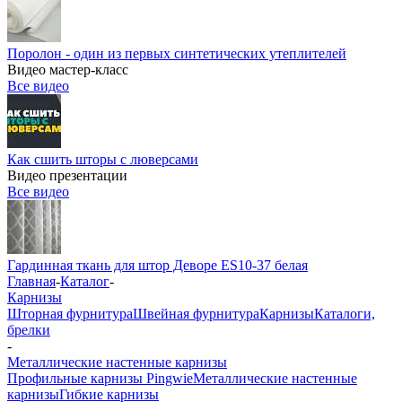
Поролон - один из первых синтетических утеплителей
Видео мастер-класс
Все видео
Как сшить шторы с люверсами
Видео презентации
Все видео
Гардинная ткань для штор Деворе ES10-37 белая
Главная
-
Каталог
-
Карнизы
Шторная фурнитура
Швейная фурнитура
Карнизы
Каталоги,
брелки
-
Металлические настенные карнизы
Профильные карнизы Pingwie
Металлические настенные
карнизы
Гибкие карнизы