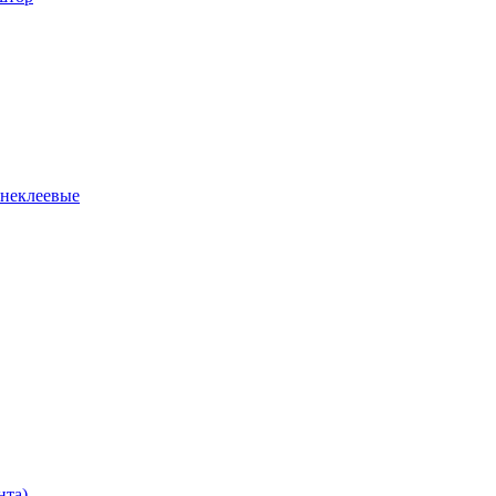
 неклеевые
нта)