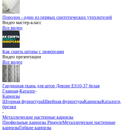
Поролон - один из первых синтетических утеплителей
Видео мастер-класс
Все видео
Как сшить шторы с люверсами
Видео презентации
Все видео
Гардинная ткань для штор Деворе ES10-37 белая
Главная
-
Каталог
-
Карнизы
Шторная фурнитура
Швейная фурнитура
Карнизы
Каталоги,
брелки
-
Металлические настенные карнизы
Профильные карнизы Pingwie
Металлические настенные
карнизы
Гибкие карнизы