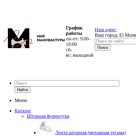
График
Наш адрес
работы
Ваш город:
El Mont
пн-пт: 9:00-
18:00
сб-
вс: выходной
Найти
Меню
Каталог
Шторная фурнитура
Лента шторная (мотажная тесьма)