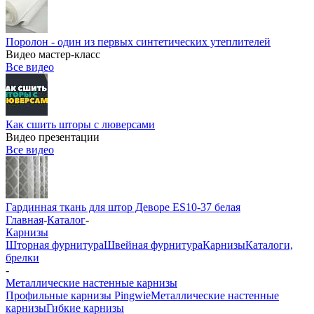
Поролон - один из первых синтетических утеплителей
Видео мастер-класс
Все видео
Как сшить шторы с люверсами
Видео презентации
Все видео
Гардинная ткань для штор Деворе ES10-37 белая
Главная
-
Каталог
-
Карнизы
Шторная фурнитура
Швейная фурнитура
Карнизы
Каталоги,
брелки
-
Металлические настенные карнизы
Профильные карнизы Pingwie
Металлические настенные
карнизы
Гибкие карнизы