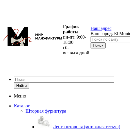
График
Наш адрес
работы
Ваш город:
El Mont
пн-пт: 9:00-
18:00
сб-
вс: выходной
Найти
Меню
Каталог
Шторная фурнитура
Лента шторная (мотажная тесьма)