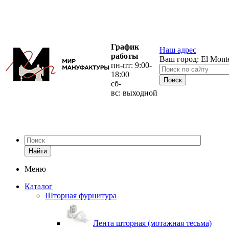
График
Наш адрес
работы
Ваш город:
El Mont
пн-пт: 9:00-
18:00
сб-
вс: выходной
Найти
Меню
Каталог
Шторная фурнитура
Лента шторная (мотажная тесьма)