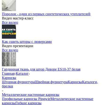
Поролон - один из первых синтетических утеплителей
Видео мастер-класс
Все видео
Как сшить шторы с люверсами
Видео презентации
Все видео
Гардинная ткань для штор Деворе ES10-37 белая
Главная
-
Каталог
-
Карнизы
Шторная фурнитура
Швейная фурнитура
Карнизы
Каталоги,
брелки
-
Металлические настенные карнизы
Профильные карнизы Pingwie
Металлические настенные
карнизы
Гибкие карнизы