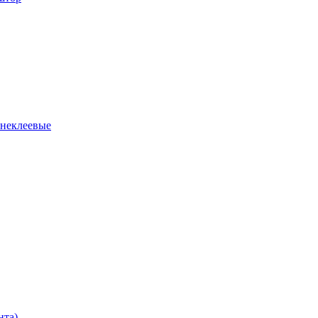
 неклеевые
нта)