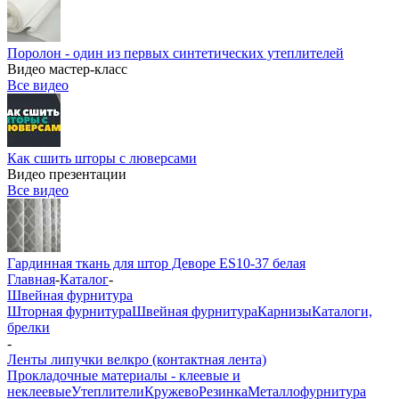
Поролон - один из первых синтетических утеплителей
Видео мастер-класс
Все видео
Как сшить шторы с люверсами
Видео презентации
Все видео
Гардинная ткань для штор Деворе ES10-37 белая
Главная
-
Каталог
-
Швейная фурнитура
Шторная фурнитура
Швейная фурнитура
Карнизы
Каталоги,
брелки
-
Ленты липучки велкро (контактная лента)
Прокладочные материалы - клеевые и
неклеевые
Утеплители
Кружево
Резинка
Металлофурнитура