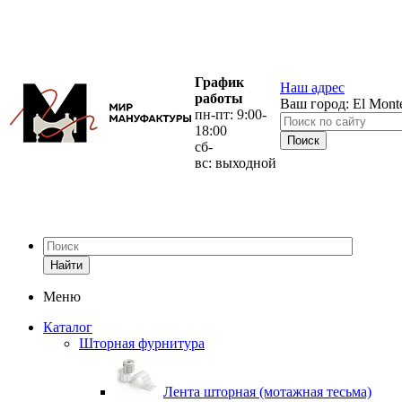
График
Наш адрес
работы
Ваш город:
El Mont
пн-пт: 9:00-
18:00
сб-
вс: выходной
Найти
Меню
Каталог
Шторная фурнитура
Лента шторная (мотажная тесьма)