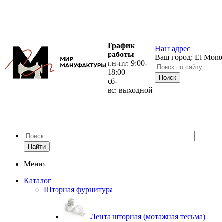
График
Наш адрес
работы
Ваш город:
El Mont
пн-пт: 9:00-
18:00
сб-
вс: выходной
Найти
Меню
Каталог
Шторная фурнитура
Лента шторная (мотажная тесьма)