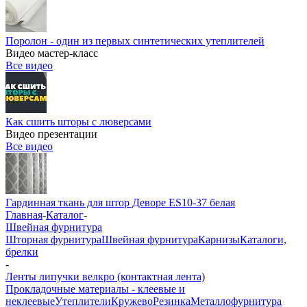
Поролон - один из первых синтетических утеплителей
Видео мастер-класс
Все видео
Как сшить шторы с люверсами
Видео презентации
Все видео
Гардинная ткань для штор Деворе ES10-37 белая
Главная
-
Каталог
-
Швейная фурнитура
Шторная фурнитура
Швейная фурнитура
Карнизы
Каталоги,
брелки
-
Ленты липучки велкро (контактная лента)
Прокладочные материалы - клеевые и
неклеевые
Утеплители
Кружево
Резинка
Металлофурнитура