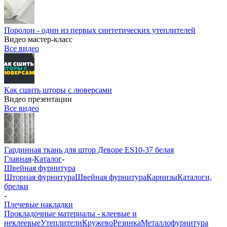
Поролон - один из первых синтетических утеплителей
Видео мастер-класс
Все видео
Как сшить шторы с люверсами
Видео презентации
Все видео
Гардинная ткань для штор Деворе ES10-37 белая
Главная
-
Каталог
-
Швейная фурнитура
Шторная фурнитура
Швейная фурнитура
Карнизы
Каталоги,
брелки
-
Плечевые накладки
Прокладочные материалы - клеевые и
неклеевые
Утеплители
Кружево
Резинка
Металлофурнитура