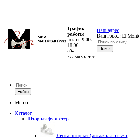
График
Наш адрес
работы
Ваш город:
El Mont
пн-пт: 9:00-
18:00
сб-
вс: выходной
Найти
Меню
Каталог
Шторная фурнитура
Лента шторная (мотажная тесьма)