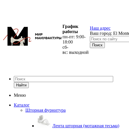
График
Наш адрес
работы
Ваш город:
El Mont
пн-пт: 9:00-
18:00
сб-
вс: выходной
Найти
Меню
Каталог
Шторная фурнитура
Лента шторная (мотажная тесьма)