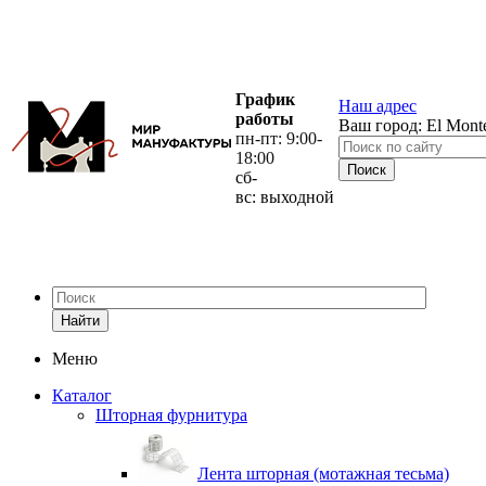
График
Наш адрес
работы
Ваш город:
El Mont
пн-пт: 9:00-
18:00
сб-
вс: выходной
Найти
Меню
Каталог
Шторная фурнитура
Лента шторная (мотажная тесьма)