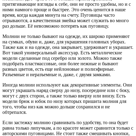
притягивающие взгляды к себе, они не просто удобны, но и с
ними намного проще и быстрее. Это очень ценится в наше
время, когда каждая минута на счету. Пуговицы часто
отрываются, а качественная змейка может служить во много
раз дольше. Её невозможно потерять как пуговицу.
Молнии не только бывают на одежде, их широко применяют
на сумках, обуви и, даже, для украшения головных уборах.
Также как и на одежде, она закрывает, удерживает и украшает.
Вот такой универсальный аксессуар. Есть металлические
модели сделанные под серебро или золото. Можно также
подобрать пластмассовые, они более нежные и бывают
разных цветов, есть еще нейлоновые и полиэфирные.
Разъемные и неразъемные и, даже, с двумя замками.
Иногда молнии используют как декоративные элементы. Они
могут украшать наряд сверху до низу, посередине или с боку,
могут с двух сторон, а также только вверху или внизу. Есть
модели брюк и юбок по низу которых пришита молния для
того, чтобы низ как можно дольше сохранился и не
обтрепался.
Если застежку молнию сравнивать по удобству, то она будет
равна только липучкам, а по красоте может сравнится только с
авторскими пуговицами. Не стоит также смешивать кнопки,