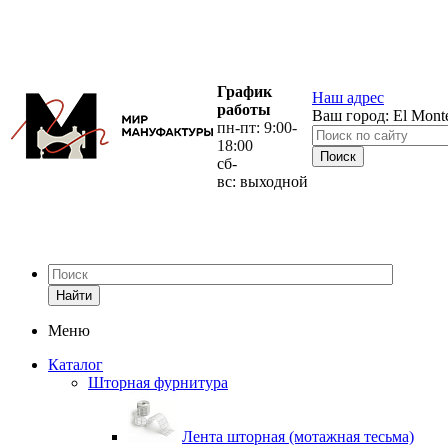
График
Наш адрес
работы
Ваш город:
El Mont
пн-пт: 9:00-
18:00
сб-
вс: выходной
Найти
Меню
Каталог
Шторная фурнитура
Лента шторная (мотажная тесьма)