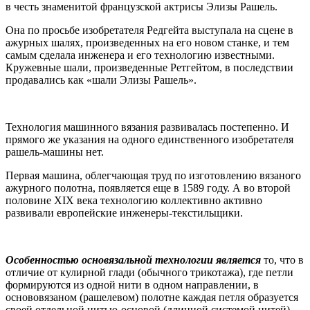
в честь знаменитой французской актрисы Элизы Рашель.
Она по просьбе изобретателя Редгейта выступала на сцене в
ажурных шалях, произведенных на его новом станке, и тем
самым сделала инженера и его технологию известными.
Кружевные шали, произведенные Ретгейтом, в последствии
продавались как «шали Элизы Рашель».
Технология машинного вязания развивалась постепенно. И
прямого же указания на одного единственного изобретателя
рашель-машины нет.
Первая машина, облегчающая труд по изготовлению вязаного
ажурного полотна, появляется еще в 1589 году. А во второй
половине XIX века технологию коллективно активно
развивали европейские инженеры-текстильщики.
Особенностью основязальной технологии является
то, что в
отличие от кулирной глади (обычного трикотажа), где петли
формируются из одной нити в одном направлении, в
основовязаном (рашелевом) полотне каждая петля образуется
своей отдельной нитью-основой (длинной системой нитей).