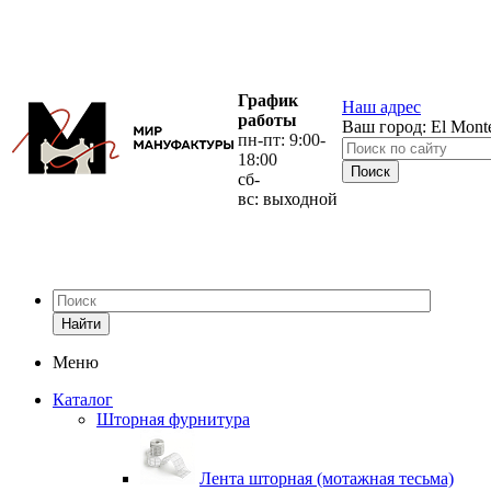
График
Наш адрес
работы
Ваш город:
El Mont
пн-пт: 9:00-
18:00
сб-
вс: выходной
Найти
Меню
Каталог
Шторная фурнитура
Лента шторная (мотажная тесьма)