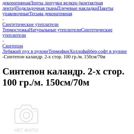
декоративная
Ленты липучки велкро (контактная
лента)
Подкладочная ткань
Плечевые накладки
Пакеты
упаковочные
Тесьма декоративная
-
Синтетические утеплители
Термостежка
Натуральные утеплители
Синтетические
утеплители
-
Синтепон
Лебяжий пух в рулоне
Термофин
Холлофайбер-софт в рулоне
-
Синтепон каландр. 2-х стор. 100 гр./м. 150см/70м
Синтепон каландр. 2-х стор.
100 гр./м. 150см/70м