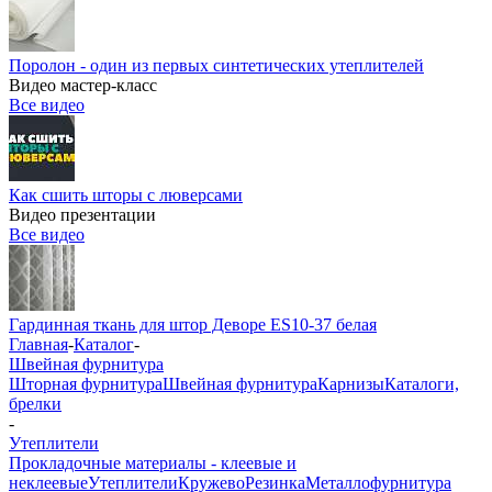
Поролон - один из первых синтетических утеплителей
Видео мастер-класс
Все видео
Как сшить шторы с люверсами
Видео презентации
Все видео
Гардинная ткань для штор Деворе ES10-37 белая
Главная
-
Каталог
-
Швейная фурнитура
Шторная фурнитура
Швейная фурнитура
Карнизы
Каталоги,
брелки
-
Утеплители
Прокладочные материалы - клеевые и
неклеевые
Утеплители
Кружево
Резинка
Металлофурнитура