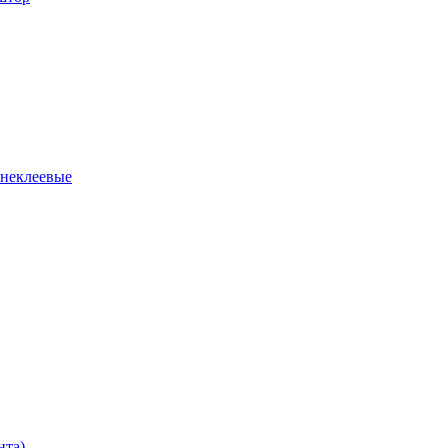
 неклеевые
нта)