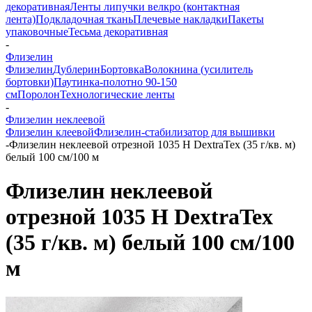
декоративная
Ленты липучки велкро (контактная
лента)
Подкладочная ткань
Плечевые накладки
Пакеты
упаковочные
Тесьма декоративная
-
Флизелин
Флизелин
Дублерин
Бортовка
Волокнина (усилитель
бортовки)
Паутинка-полотно 90-150
см
Поролон
Технологические ленты
-
Флизелин неклеевой
Флизелин клеевой
Флизелин-стабилизатор для вышивки
-
Флизелин неклеевой отрезной 1035 H DextraTex (35 г/кв. м)
белый 100 см/100 м
Флизелин неклеевой
отрезной 1035 H DextraTex
(35 г/кв. м) белый 100 см/100
м