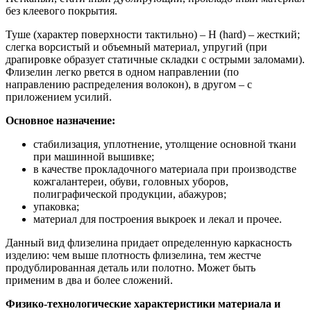
без клеевого покрытия.
Туше (характер поверхности тактильно) – H (hard) – жесткий;
слегка ворсистый и объемный материал, упругий (при
драпировке образует статичные складки с острыми заломами).
Флизелин легко рвется в одном направлении (по
направлению распределения волокон), в другом – с
приложением усилий.
Основное назначение:
стабилизация, уплотнение, утолщение основной ткани
при машинной вышивке;
в качестве прокладочного материала при производстве
кожгалантереи, обуви, головных уборов,
полиграфической продукции, абажуров;
упаковка;
материал для построения выкроек и лекал и прочее.
Данный вид флизелина придает определенную каркасность
изделию: чем выше плотность флизелина, тем жестче
продублированная деталь или полотно. Может быть
применим в два и более сложений.
Физико-технологические характеристики материала и