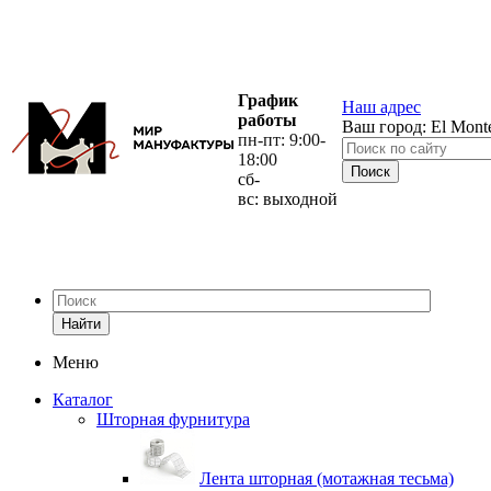
График
Наш адрес
работы
Ваш город:
El Mont
пн-пт: 9:00-
18:00
сб-
вс: выходной
Найти
Меню
Каталог
Шторная фурнитура
Лента шторная (мотажная тесьма)