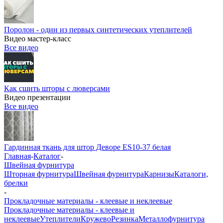
Поролон - один из первых синтетических утеплителей
Видео мастер-класс
Все видео
Как сшить шторы с люверсами
Видео презентации
Все видео
Гардинная ткань для штор Деворе ES10-37 белая
Главная
-
Каталог
-
Швейная фурнитура
Шторная фурнитура
Швейная фурнитура
Карнизы
Каталоги,
брелки
-
Прокладочные материалы - клеевые и неклеевые
Прокладочные материалы - клеевые и
неклеевые
Утеплители
Кружево
Резинка
Металлофурнитура