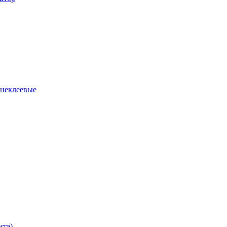
 неклеевые
нта)