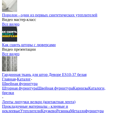
Поролон - один из первых синтетических утеплителей
Видео мастер-класс
Все видео
Как сшить шторы с люверсами
Видео презентации
Все видео
Гардинная ткань для штор Деворе ES10-37 белая
Главная
-
Каталог
-
Швейная фурнитура
Шторная фурнитура
Швейная фурнитура
Карнизы
Каталоги,
брелки
-
Ленты липучки велкро (контактная лента)
Прокладочные материалы - клеевые и
неклеевые
Утеплители
Кружево
Резинка
Металлофурнитура