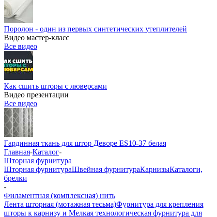
Поролон - один из первых синтетических утеплителей
Видео мастер-класс
Все видео
Как сшить шторы с люверсами
Видео презентации
Все видео
Гардинная ткань для штор Деворе ES10-37 белая
Главная
-
Каталог
-
Шторная фурнитура
Шторная фурнитура
Швейная фурнитура
Карнизы
Каталоги,
брелки
-
Филаментная (комплексная) нить
Лента шторная (мотажная тесьма)
Фурнитура для крепления
шторы к карнизу и Мелкая технологическая фурнитура для