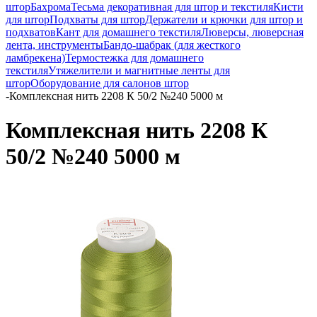
штор
Бахрома
Тесьма декоративная для штор и текстиля
Кисти
для штор
Подхваты для штор
Держатели и крючки для штор и
подхватов
Кант для домашнего текстиля
Люверсы, люверсная
лента, инструменты
Бандо-шабрак (для жесткого
ламбрекена)
Термостежка для домашнего
текстиля
Утяжелители и магнитные ленты для
штор
Оборудование для салонов штор
-
Комплексная нить 2208 К 50/2 №240 5000 м
Комплексная нить 2208 К
50/2 №240 5000 м