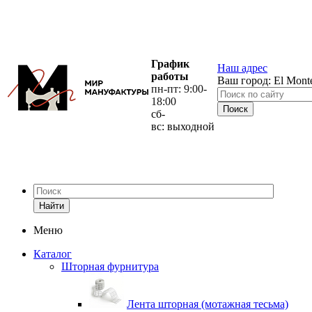
График
Наш адрес
работы
Ваш город:
El Mont
пн-пт: 9:00-
18:00
сб-
вс: выходной
Найти
Меню
Каталог
Шторная фурнитура
Лента шторная (мотажная тесьма)