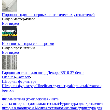
Поролон - один из первых синтетических утеплителей
Видео мастер-класс
Все видео
Как сшить шторы с люверсами
Видео презентации
Все видео
Гардинная ткань для штор Деворе ES10-37 белая
Главная
-
Каталог
-
Шторная фурнитура
Шторная фурнитура
Швейная фурнитура
Карнизы
Каталоги,
брелки
-
Филаментная (комплексная) нить
Лента шторная (мотажная тесьма)
Фурнитура для крепления
шторы к карнизу и Мелкая технологическая фурнитура для