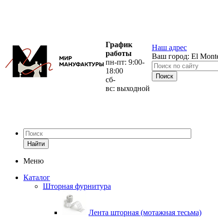
График
Наш адрес
работы
Ваш город:
El Mont
пн-пт: 9:00-
18:00
сб-
вс: выходной
Найти
Меню
Каталог
Шторная фурнитура
Лента шторная (мотажная тесьма)