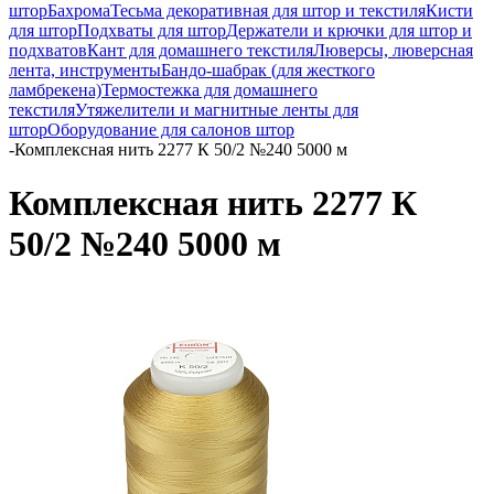
штор
Бахрома
Тесьма декоративная для штор и текстиля
Кисти
для штор
Подхваты для штор
Держатели и крючки для штор и
подхватов
Кант для домашнего текстиля
Люверсы, люверсная
лента, инструменты
Бандо-шабрак (для жесткого
ламбрекена)
Термостежка для домашнего
текстиля
Утяжелители и магнитные ленты для
штор
Оборудование для салонов штор
-
Комплексная нить 2277 К 50/2 №240 5000 м
Комплексная нить 2277 К
50/2 №240 5000 м