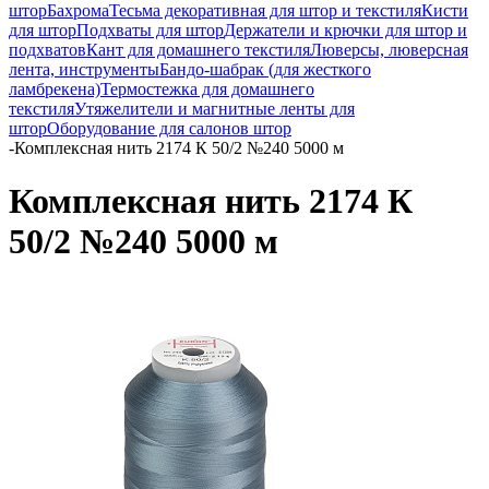
штор
Бахрома
Тесьма декоративная для штор и текстиля
Кисти
для штор
Подхваты для штор
Держатели и крючки для штор и
подхватов
Кант для домашнего текстиля
Люверсы, люверсная
лента, инструменты
Бандо-шабрак (для жесткого
ламбрекена)
Термостежка для домашнего
текстиля
Утяжелители и магнитные ленты для
штор
Оборудование для салонов штор
-
Комплексная нить 2174 К 50/2 №240 5000 м
Комплексная нить 2174 К
50/2 №240 5000 м