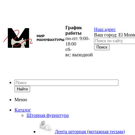
График
Наш адрес
работы
Ваш город:
El Mont
пн-пт: 9:00-
18:00
сб-
вс: выходной
Найти
Меню
Каталог
Шторная фурнитура
Лента шторная (мотажная тесьма)