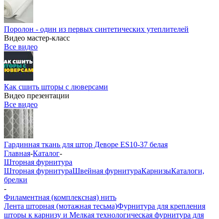
Поролон - один из первых синтетических утеплителей
Видео мастер-класс
Все видео
Как сшить шторы с люверсами
Видео презентации
Все видео
Гардинная ткань для штор Деворе ES10-37 белая
Главная
-
Каталог
-
Шторная фурнитура
Шторная фурнитура
Швейная фурнитура
Карнизы
Каталоги,
брелки
-
Филаментная (комплексная) нить
Лента шторная (мотажная тесьма)
Фурнитура для крепления
шторы к карнизу и Мелкая технологическая фурнитура для