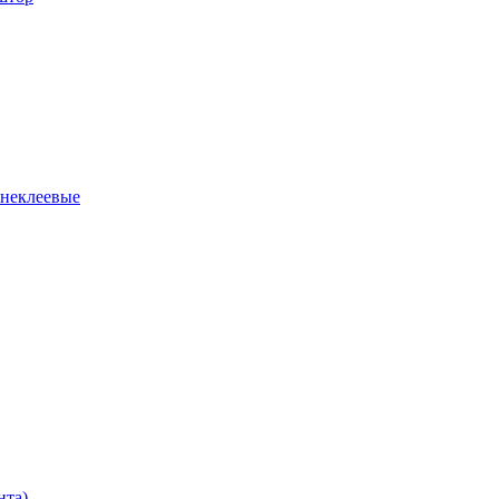
 неклеевые
нта)