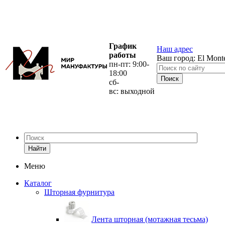
График
Наш адрес
работы
Ваш город:
El Mont
пн-пт: 9:00-
18:00
сб-
вс: выходной
Найти
Меню
Каталог
Шторная фурнитура
Лента шторная (мотажная тесьма)