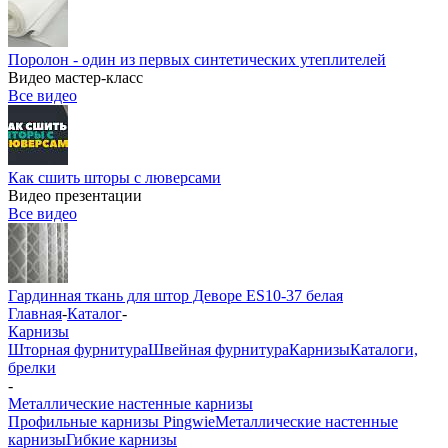
Поролон - один из первых синтетических утеплителей
Видео мастер-класс
Все видео
Как сшить шторы с люверсами
Видео презентации
Все видео
Гардинная ткань для штор Деворе ES10-37 белая
Главная
-
Каталог
-
Карнизы
Шторная фурнитура
Швейная фурнитура
Карнизы
Каталоги,
брелки
-
Металлические настенные карнизы
Профильные карнизы Pingwie
Металлические настенные
карнизы
Гибкие карнизы