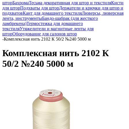
штор
Бахрома
Тесьма декоративная для штор и текстиля
Кисти
для штор
Подхваты для штор
Держатели и крючки для штор и
подхватов
Кант для домашнего текстиля
Люверсы, люверсная
лента, инструменты
Бандо-шабрак (для жесткого
ламбрекена)
Термостежка для домашнего
текстиля
Утяжелители и магнитные ленты для
штор
Оборудование для салонов штор
-
Комплексная нить 2102 К 50/2 №240 5000 м
Комплексная нить 2102 К
50/2 №240 5000 м