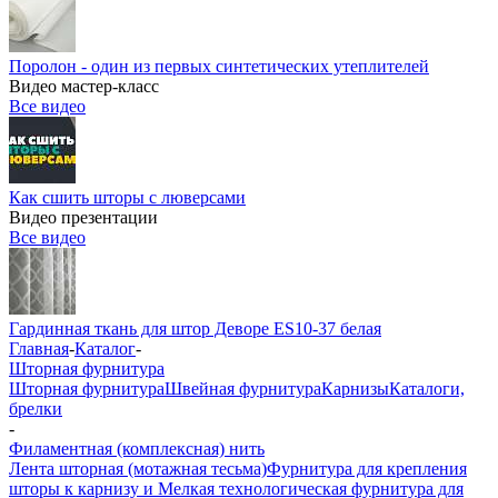
Поролон - один из первых синтетических утеплителей
Видео мастер-класс
Все видео
Как сшить шторы с люверсами
Видео презентации
Все видео
Гардинная ткань для штор Деворе ES10-37 белая
Главная
-
Каталог
-
Шторная фурнитура
Шторная фурнитура
Швейная фурнитура
Карнизы
Каталоги,
брелки
-
Филаментная (комплексная) нить
Лента шторная (мотажная тесьма)
Фурнитура для крепления
шторы к карнизу и Мелкая технологическая фурнитура для