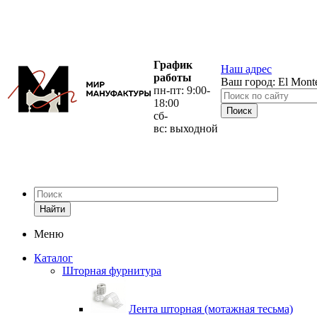
График
Наш адрес
работы
Ваш город:
El Mont
пн-пт: 9:00-
18:00
сб-
вс: выходной
Найти
Меню
Каталог
Шторная фурнитура
Лента шторная (мотажная тесьма)