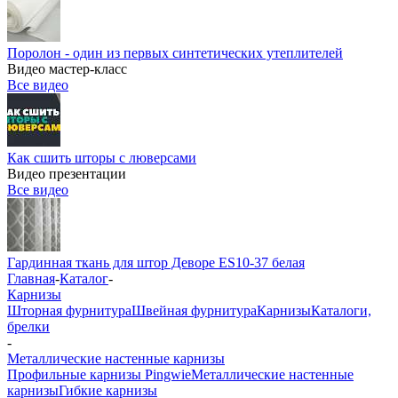
Поролон - один из первых синтетических утеплителей
Видео мастер-класс
Все видео
Как сшить шторы с люверсами
Видео презентации
Все видео
Гардинная ткань для штор Деворе ES10-37 белая
Главная
-
Каталог
-
Карнизы
Шторная фурнитура
Швейная фурнитура
Карнизы
Каталоги,
брелки
-
Металлические настенные карнизы
Профильные карнизы Pingwie
Металлические настенные
карнизы
Гибкие карнизы