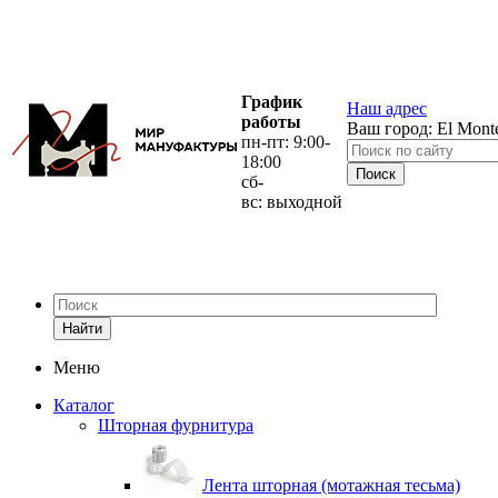
График
Наш адрес
работы
Ваш город:
El Mont
пн-пт: 9:00-
18:00
сб-
вс: выходной
Найти
Меню
Каталог
Шторная фурнитура
Лента шторная (мотажная тесьма)